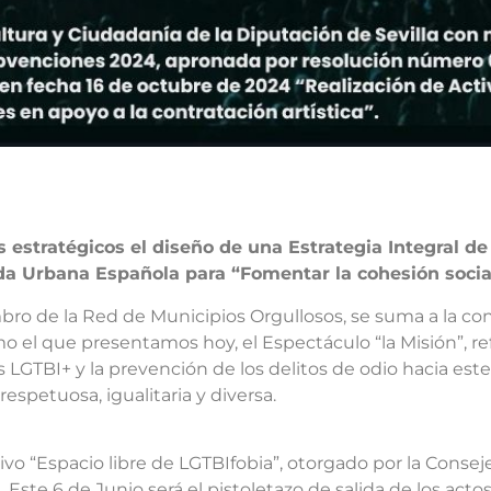
estratégicos el diseño de una Estrategia Integral de
da Urbana Española para “Fomentar la cohesión socia
o de la Red de Municipios Orgullosos, se suma a la co
omo el que presentamos hoy, el Espectáculo “la Misión”,
s LGTBI+ y la prevención de los delitos de odio hacia est
espetuosa, igualitaria y diversa.
 “Espacio libre de LGTBIfobia”, otorgado por la Consejer
. Este 6 de Junio será el pistoletazo de salida de los a