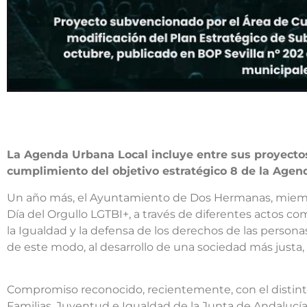
La Agenda Urbana Local incluye entre sus proyectos 
cumplimiento del objetivo estratégico 8 de la Agen
Un año más, el Ayuntamiento de Dos Hermanas, miembr
Día del Orgullo LGTBI+, a través de diferentes actos c
la Igualdad y la defensa de los derechos de las persona
de este modo, al desarrollo de una sociedad más justa, r
Compromiso reconocido, recientemente, con el distintivo
Familias, Juventud e Igualdad de la Junta de Andalucía