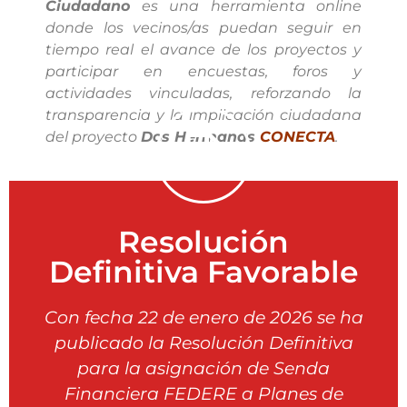
Ciudadano
es una herramienta online
donde los vecinos/as puedan seguir en
tiempo real el avance de los proyectos y
participar en encuestas, foros y
actividades vinculadas, reforzando la
transparencia y la implicación ciudadana
del proyecto
Dos Hermanas
CONECTA
.
Resolución
Pulse aquí
Definitiva Favorable
Consulte la Resolución completa
Con fecha 22 de enero de 2026 se ha
publicado la Resolución Definitiva
11.948.905,00 €
para la asignación de Senda
Financiera FEDERE a Planes de