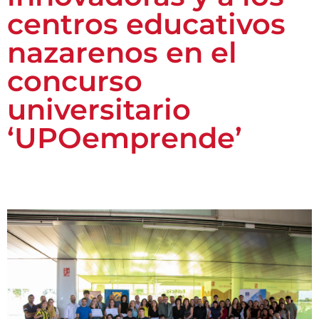
centros educativos
nazarenos en el
concurso
universitario
‘UPOemprende’