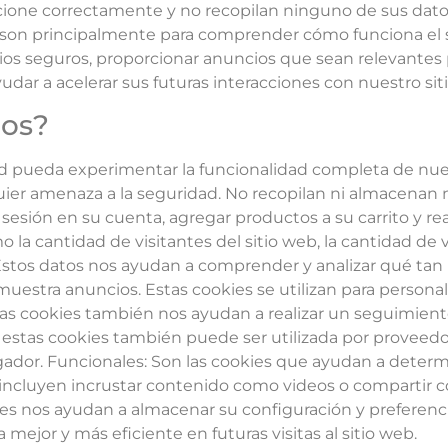
cione correctamente y no recopilan ninguno de sus datos
eb son principalmente para comprender cómo funciona el 
os seguros, proporcionar anuncios que sean relevantes p
udar a acelerar sus futuras interacciones con nuestro sit
mos?
ed pueda experimentar la funcionalidad completa de nues
quier amenaza a la seguridad. No recopilan ni almacenan
 sesión en su cuenta, agregar productos a su carrito y re
la cantidad de visitantes del sitio web, la cantidad de 
c. Estos datos nos ayudan a comprender y analizar qué tan 
uestra anuncios. Estas cookies se utilizan para personal
as cookies también nos ayudan a realizar un seguimiento
 estas cookies también puede ser utilizada por proveedo
egador. Funcionales: Son las cookies que ayudan a deter
s incluyen incrustar contenido como videos o compartir c
kies nos ayudan a almacenar su configuración y preferen
mejor y más eficiente en futuras visitas al sitio web.