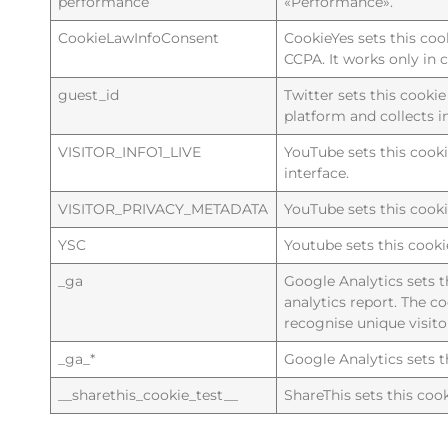
performance
«Performance».
CookieLawInfoConsent
CookieYes sets this coo
CCPA. It works only in 
guest_id
Twitter sets this cookie 
platform and collects 
VISITOR_INFO1_LIVE
YouTube sets this cook
interface.
VISITOR_PRIVACY_METADATA
YouTube sets this cooki
YSC
Youtube sets this cook
_ga
Google Analytics sets th
analytics report. The 
recognise unique visito
_ga_*
Google Analytics sets t
__sharethis_cookie_test__
ShareThis sets this co